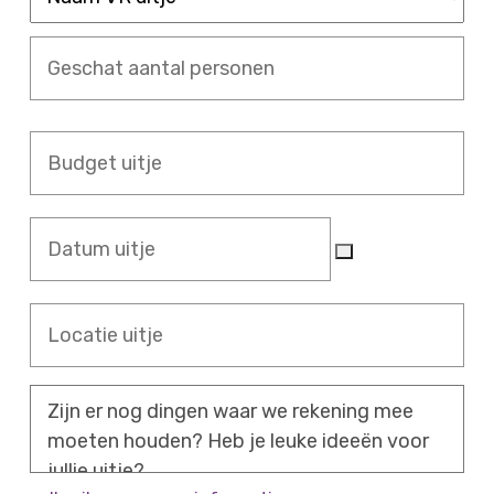
VR
uitje
Geschat
aantal
personen
Budget
uitje
Datum
uitje
Locatie
uitje
Bericht