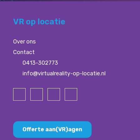
VR op locatie
Over ons
Contact
0413-302773
info@virtualreality-op-locatie.nl
Offerte aan(VR)agen