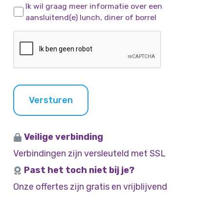
n
O
c
Ik wil graag meer informatie over een
i
e
p
h
aansluitend(e) lunch, diner of borrel
t
n
t
t
j
C
i
e
A
e
P
s
T
C
H
Versturen
A
Veilige verbinding
Verbindingen zijn versleuteld met SSL
Past het toch niet bij je?
Onze offertes zijn gratis en vrijblijvend