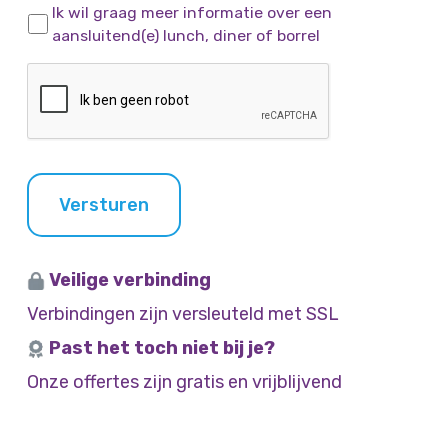
n
O
c
Ik wil graag meer informatie over een
i
e
p
h
aansluitend(e) lunch, diner of borrel
t
n
t
t
j
C
i
e
A
e
P
s
T
C
H
Versturen
A
Veilige verbinding
Verbindingen zijn versleuteld met SSL
Past het toch niet bij je?
Onze offertes zijn gratis en vrijblijvend