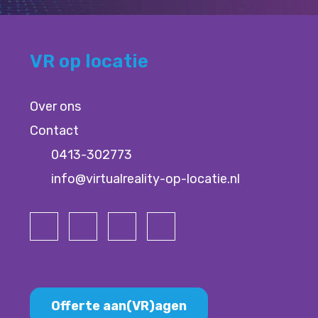
VR op locatie
Over ons
Contact
0413-302773
info@virtualreality-op-locatie.nl
Offerte aan(VR)agen