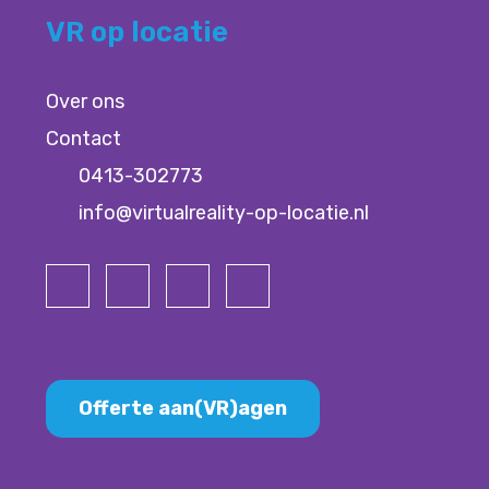
VR op locatie
Over ons
Contact
0413-302773
info@virtualreality-op-locatie.nl
Offerte aan(VR)agen