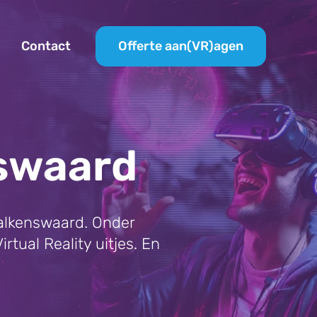
Offerte aan(VR)agen
Contact
nswaard
Valkenswaard. Onder
rtual Reality uitjes. En