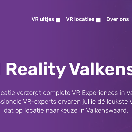
VR uitjes
VR locaties
Over ons
l Reality Valke
 locatie verzorgt complete VR Experiences in 
ionele VR-experts ervaren jullie dé leukste Vi
dat op locatie naar keuze in Valkenswaard.