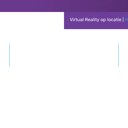
Virtual Reality op locatie |
H
Vanaf 15 tot 2500+ personen