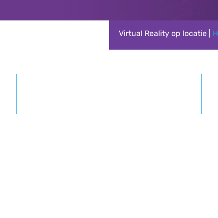
Virtual Reality op locatie |
H
Vanaf 15 tot 2500+ personen