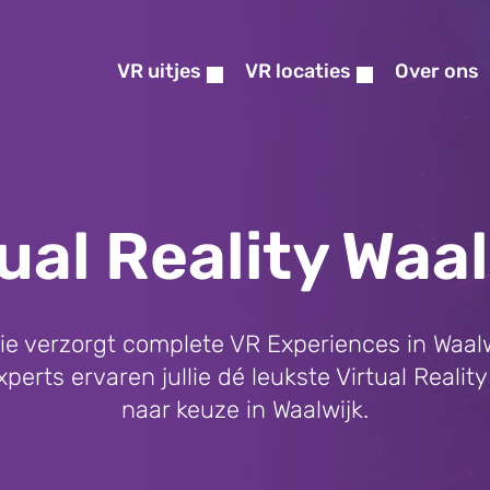
VR uitjes
VR locaties
Over ons
ual Reality Waa
atie verzorgt complete VR Experiences in Waal
erts ervaren jullie dé leukste Virtual Reality 
naar keuze in Waalwijk.