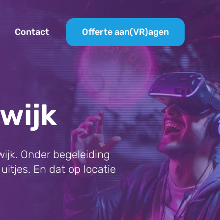
Offerte aan(VR)agen
Contact
lwijk
wijk. Onder begeleiding
uitjes. En dat op locatie