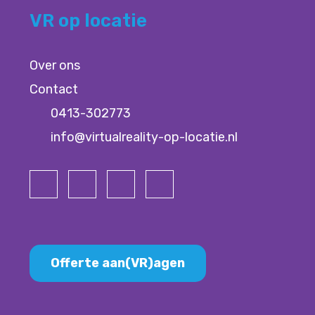
VR op locatie
Over ons
Contact
0413-302773
info@virtualreality-op-locatie.nl
Offerte aan(VR)agen