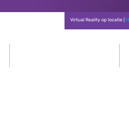
Virtual Reality op locatie |
H
Vanaf 15 tot 2500+ personen