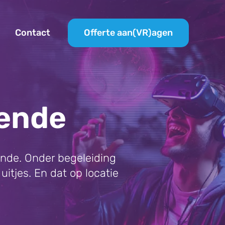
Offerte aan(VR)agen
Contact
tende
ende. Onder begeleiding
uitjes. En dat op locatie