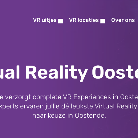
VR uitjes
VR locaties
Over ons
ual Reality Oos
atie verzorgt complete VR Experiences in Oost
erts ervaren jullie dé leukste Virtual Reality 
naar keuze in Oostende.